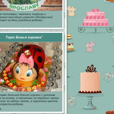
е динозавры, черепаха, ящерица и
азные вкусняшки украсят одноярусный
торт на день рождения ребенка.
Торт Божья коровка"
орме большой божьей коровки с розовым
 на голове, в перчатках на передних лапках
чках на задних лапках, в окружении цветов,
возраста ребенка.
г.