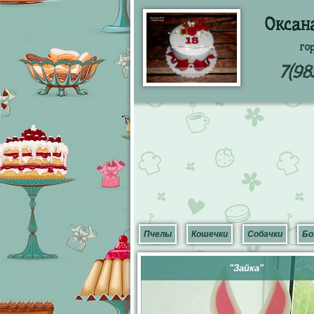
Оксан
го
7(98
Пчелы
Кошечки
Собачки
Бо
"Зайка"