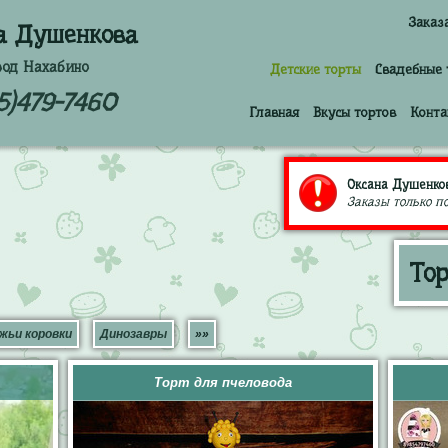
Заказ
а Душенкова
род Нахабино
Детские торты
Свадебные 
5)479-7460
Главная
Вкусы тортов
Конта
Оксана Душенков
Заказы только по
То
жьи коровки
Динозавры
»»
Торт для пчеловода