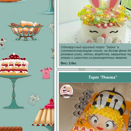
Одноярусный круглый торт "Зайка" в
соответствующем стиле: на белом фоне д
розовые ушки, пятки, мордочка, закрытые ч
глазки и шерстка из разноцветных меренг.
Вес: 2.6кг.
Торт "Пчелка"