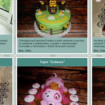
линные
Одноярусный круглый торт в виде летнего участка
На день 
ерные
за забором с ромашками, ульями с маленькими
розовой 
пчелками и бочонком с одной большой пчелой.
торчащи
Вес: 3.5кг.
Вес: 3.5к
Торт "Собачка"