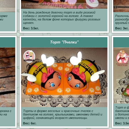
На день рождения девочки торт в виде розовой
форме
собачки с золотой короной на голове. А также
Различны
ми
капкейки, на белом фоне которых фигурки розовых
разнообр
щенят.
круглый 
Вес: 3.5кг.
Вес: 3кг.
Торт "Пчелки"
Торт в ф
ровка с
Торты в форме веселых и красочных пчелок с
бантиком
ми на
бантиком на голове, крылышками, именами детей и
и ботино
цифрой, означающей возраст именинницы.
имени и 
Вес: 6кг.
Вес: 3.5к