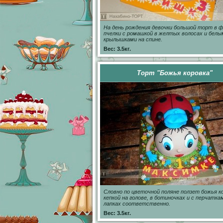
На день рождения девочки большой торт в 
пчелки с ромашкой в желтых волосах и белы
крылышками на спине.
Вес: 3.5кг.
Торт "Божья коровка"
Словно по цветочной поляне ползет божья ко
кепкой на голове, в ботиночках и с перчатка
лапках соответственно.
Вес: 3.5кг.