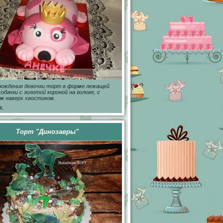
рождения девочки торт в форме лежащей
собачки с золотой короной на голове, с
м наверх хвостиком.
г.
Торт "Динозавры"