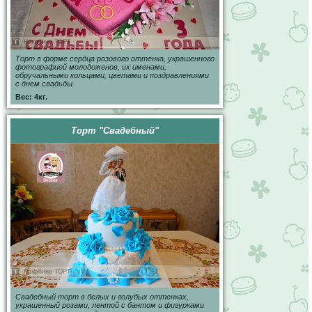
Торт в форме сердца розового оттенка, украшенного
фотографией молодоженов, их именами,
обручальными кольцами, цветами и поздравлениями
с днем свадьбы.
Вес: 4кг.
Торт "Свадебный"
Свадебный торт в белых и голубых оттенках,
украшенный розами, лентой с бантом и фигурками