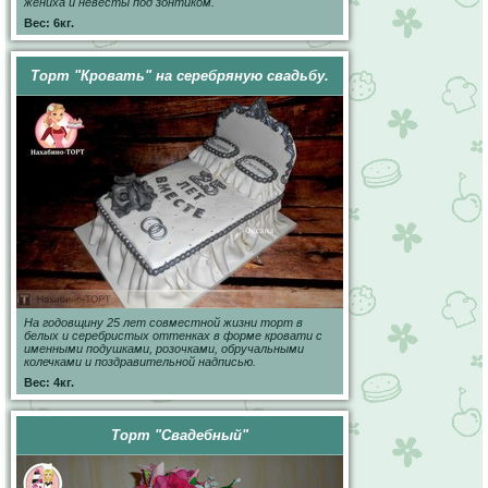
жениха и невесты под зонтиком.
Вес: 6кг.
Торт "Кровать" на серебряную свадьбу.
На годовщину 25 лет совместной жизни торт в
белых и серебристых оттенках в форме кровати с
именными подушками, розочками, обручальными
колечками и поздравительной надписью.
Вес: 4кг.
Торт "Свадебный"