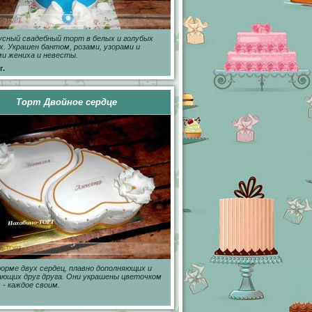
сный свадебный торт в белых и голубых
. Украшен бантом, розами, узорами и
и жениха и невесты.
г.
Торт Двойное сердце
орме двух сердец, плавно дополняющих и
ющих друг друга. Они украшены цветочком
 - каждое своим.