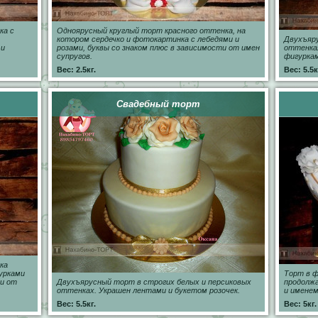
ка с
Одноярусный круглый торт красного оттенка, на
котором сердечко и фотокартинка с лебедями и
Двухъяру
 и
розами, буквы со знаком плюс в зависимости от имен
оттенках
супругов.
фигуркам
Вес: 2.5кг.
Вес: 5.5к
Свадебный торт
ка
гурками
Торт в ф
и от
Двухъярусный торт в строгих белых и персиковых
продолжа
оттенках. Украшен лентами и букетом розочек.
и именем
Вес: 5.5кг.
Вес: 5кг.