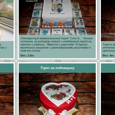
Одноярусный прямоугольный торт "Love is..." белого
оттенка, на котором сюжет с влюбленной парой на
,
качелях и надпись: "Вместе и навсегда!" И другие
Торт в ф
тов и
маленькие угощения с разнообразными рисунками в
оттенка
том же стиле.
цветочка
Вес: 2.5кг.
Вес: 4кг.
Торт на годовщину