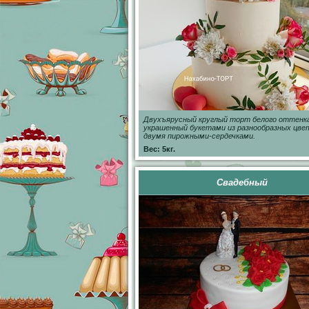
Двухъярусный круглый торт белого оттенка
украшенный букетами из разнообразных цве
двумя пирожными-сердечками.
Вес: 5кг.
Свадебный