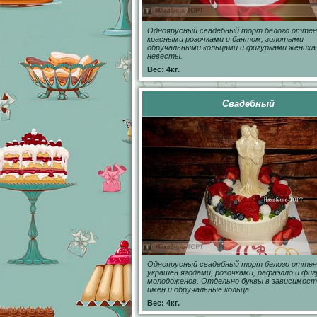
Одноярусный свадебный торт белого оттен
красными розочками и бантом, золотыми
обручальными кольцами и фигурками жениха
невесты.
Вес: 4кг.
Свадебный
Одноярусный свадебный торт белого оттен
украшен ягодами, розочками, рафаэлло и фи
молодоженов. Отдельно буквы в зависимост
имен и обручальные кольца.
Вес: 4кг.