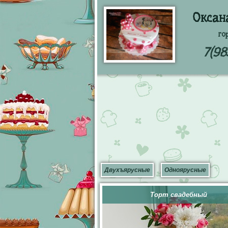
Оксан
го
7(98
Двухъярусные
Одноярусные
Торт свадебный