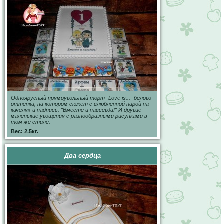
Одноярусный прямоугольный торт "Love is..." белого
оттенка, на котором сюжет с влюбленной парой на
качелях и надпись: "Вместе и навсегда!" И другие
маленькие угощения с разнообразными рисунками в
том же стиле.
Вес: 2.5кг.
Два сердца