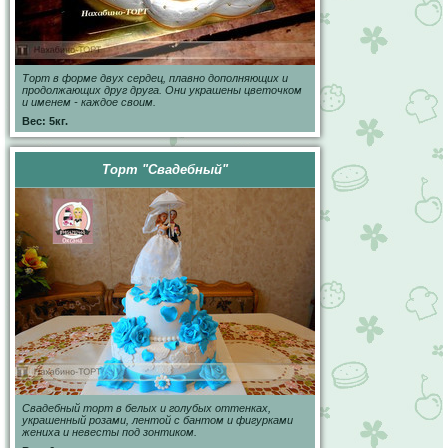
Торт в форме двух сердец, плавно дополняющих и
продолжающих друг друга. Они украшены цветочком
и именем - каждое своим.
Вес: 5кг.
Торт "Свадебный"
Свадебный торт в белых и голубых оттенках,
украшенный розами, лентой с бантом и фигурками
жениха и невесты под зонтиком.