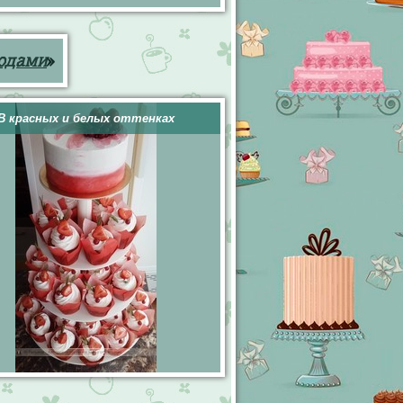
годами
»
В красных и белых оттенках