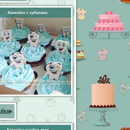
Капкейки с зубиками
ейки
»
Капкейки ниндзя лего