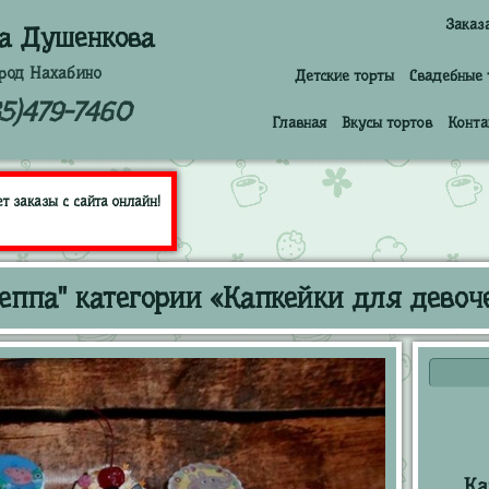
Заказ
а Душенкова
род Нахабино
Детские торты
Свадебные 
85)479-7460
Главная
Вкусы тортов
Конта
 заказы с сайта онлайн!
еппа" категории «Капкейки для девоч
Ка