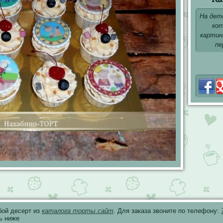
На детс
кот
картин
пе
бой десерт из
каталога торты.сайт
. Для заказа звоните по телефону:
ь ниже