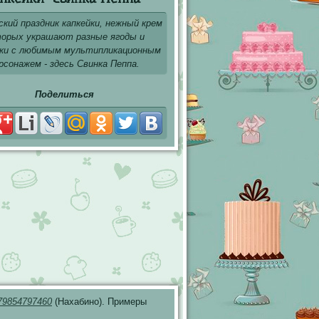
кий праздник капкейки, нежный крем
орых украшают разные ягоды и
ки с любимым мультипликационным
рсонажем - здесь Свинка Пеппа.
Поделиться
79854797460
(Нахабино). Примеры