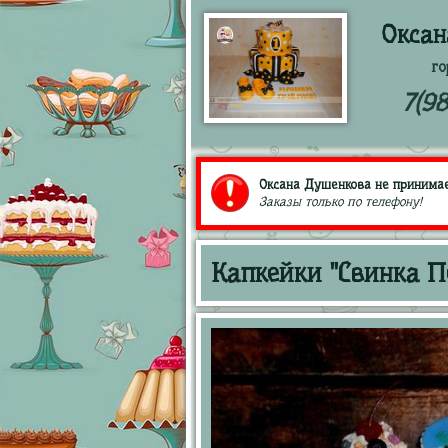
Оксан
го
7(9
Оксана Душенкова не принимает
Заказы только по телефону!
Капкейки "Свинка П