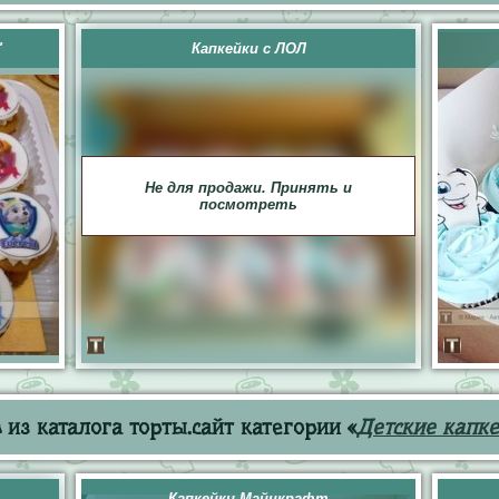
"
Капкейки с ЛОЛ
Не для продажи. Принять и
посмотреть
из каталога торты.сайт категории «
Детские капк
Капкейки Майнкрафт