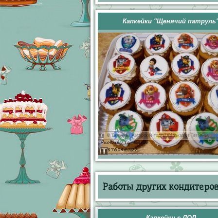
Капкейки "Щенячий патруль
Работы других кондитеров 
Капкейки с ЛОЛ