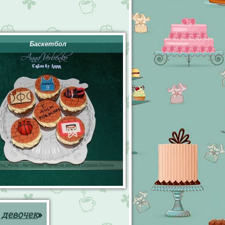
Баскетбол
 девочек
»