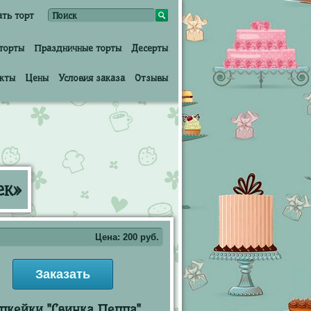
ать торт
торты
Праздничные торты
Десерты
кты
Цены
Условия заказа
Отзывы
ек»
Цена:
200
руб.
Заказать
пкейки "Свинка Пеппа"