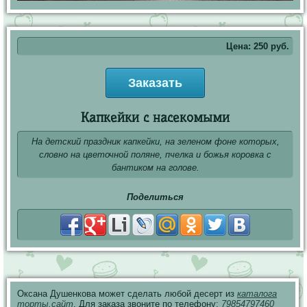
Цена:
250
руб.
Заказать
Капкейки с насекомыми
На детский праздник капкейки, на зеленом фоне которых,
словно на цветочной поляне, пчелка и божья коровка с
бантиком на голове.
Поделиться
Оксана Душенкова может сделать любой десерт из
каталога
торты.сайт
. Для заказа звоните по телефону:
79854797460