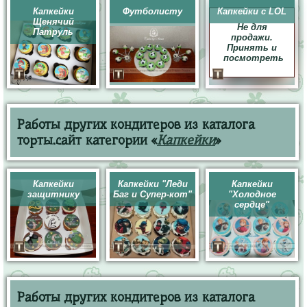
Капкейки
Футболисту
Капкейки с LOL
Щенячий
Не для
Патруль
продажи.
Принять и
посмотреть
Работы других кондитеров из каталога
торты.сайт категории «
Капкейки
»
Капкейки
Капкейки "Леди
Капкейки
защитнику
Баг и Супер-кот"
"Холодное
сердце"
Работы других кондитеров из каталога