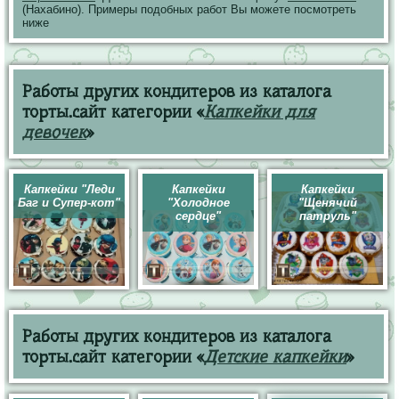
(Нахабино). Примеры подобных работ Вы можете посмотреть
ниже
Работы других кондитеров из каталога
торты.сайт категории «
Капкейки для
девочек
»
Капкейки "Леди
Капкейки
Капкейки
Баг и Супер-кот"
"Холодное
"Щенячий
сердце"
патруль"
Работы других кондитеров из каталога
торты.сайт категории «
Детские капкейки
»