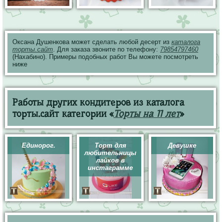
Оксана Душенкова может сделать любой десерт из
каталога
торты.сайт
. Для заказа звоните по телефону:
79854797460
(Нахабино). Примеры подобных работ Вы можете посмотреть
ниже
Работы других кондитеров из каталога
торты.сайт категории «
Торты на 11 лет
»
Единорог.
Торт для
Девушке
любительницы
лайков в
инстаграмме