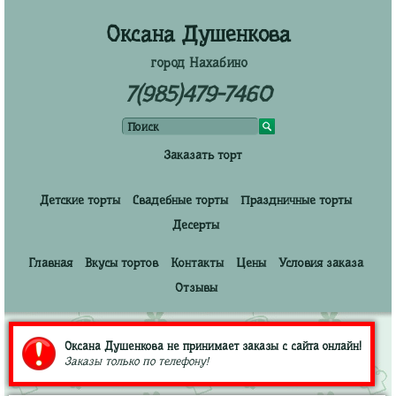
Оксана Душенкова
город Нахабино
7(985)479-7460
Заказать торт
Детские торты
Свадебные торты
Праздничные торты
Десерты
Главная
Вкусы тортов
Контакты
Цены
Условия заказа
Отзывы
Оксана Душенкова не принимает заказы с сайта онлайн!
Заказы только по телефону!