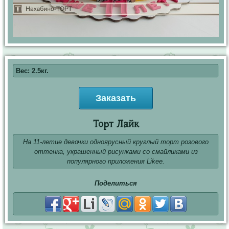
Вес: 2.5кг.
Заказать
Торт Лайк
На 11-летие девочки одноярусный круглый торт розового
оттенка, украшенный рисунками со смайликами из
популярного приложения Likeе.
Поделиться