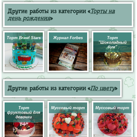
Другие работы из категории «
Торты на
день рождения
»
Торт Brawl Stars
Журнал Forbes
Торт
"Шоколадный
бум"
Другие работы из категории «
По цвету
»
Торт
Муссовый торт
Муссовый торт
фруктовый для
девочки