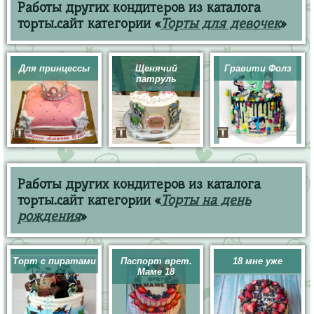
Работы других кондитеров из каталога
торты.сайт категории «
Торты для девочек
»
Для принцессы
Щенячий
Гравити Фолз
патруль
Работы других кондитеров из каталога
торты.сайт категории «
Торты на день
рождения
»
Торт с пиратами
Паспорт врет.
18 мне уже
Маме 18