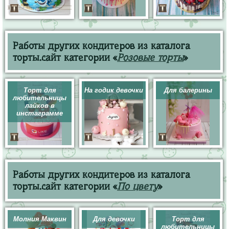
Работы других кондитеров из каталога
торты.сайт категории «
Розовые торты
»
Торт для
На годик девочки
Для балерины
любительницы
лайков в
инстаграмме
Работы других кондитеров из каталога
торты.сайт категории «
По цвету
»
Молния Маквин
Для девочки
Торт для
любительницы