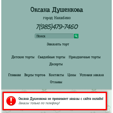
Оксана Душенкова
город Нахабино
7(985)479-7460
Заказать торт
Детские торты
Свадебные торты
Праздничные торты
Десерты
Главная
Вкусы тортов
Контакты
Цены
Условия заказа
Отзывы
Оксана Душенкова не принимает заказы с сайта онлайн!
Заказы только по телефону!