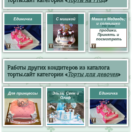
торты.сайт категории «
Торты на 1 год
»
Единичка
С мишкой
Маша и Медведь,
и солнышко
Не для
продажи.
Принять и
посмотреть
Работы других кондитеров из каталога
торты.сайт категории «
Торты для девочек
»
Для принцессы
Эльза, Свен и
Единичка
Олаф