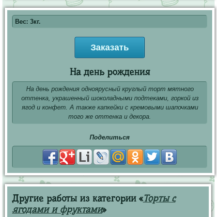
Вес: 3кг.
Заказать
На день рождения
На день рождения одноярусный круглый торт мятного
оттенка, украшенный шоколадными подтеками, горкой из
ягод и конфет. А также капкейки с кремовыми шапочками
того же оттенка и декора.
Поделиться
Другие работы из категории «
Торты с
ягодами и фруктами
»