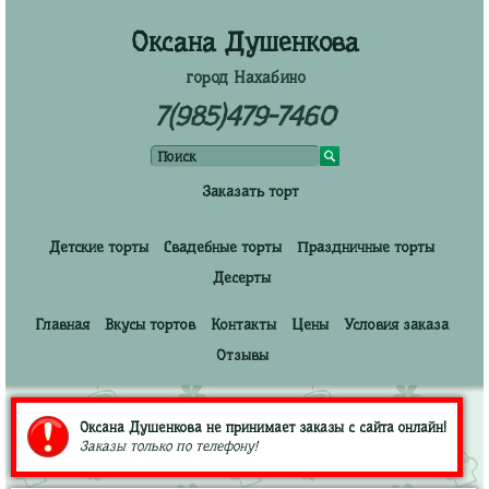
Оксана Душенкова
город Нахабино
7(985)479-7460
Заказать торт
Детские торты
Свадебные торты
Праздничные торты
Десерты
Главная
Вкусы тортов
Контакты
Цены
Условия заказа
Отзывы
Оксана Душенкова не принимает заказы с сайта онлайн!
Заказы только по телефону!