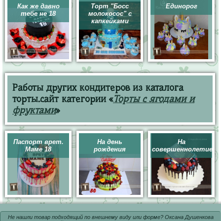
Как же давно
Торт "Босс
Единорог
тебе не 18
молокосос" с
капкейками
Работы других кондитеров из каталога
торты.сайт категории «
Торты с ягодами и
фруктами
»
Паспорт врет.
На день
На
Маме 18
рождения
совершеннолетие
Не нашли товар подходящий по внешнему виду или форме? Оксана Душенкова