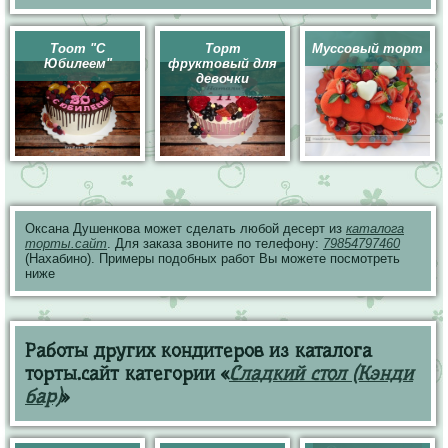
Тоот "С
Торт
Муссовый торт
Юбилеем"
фруктовый для
девочки
Оксана Душенкова может сделать любой десерт из
каталога
торты.сайт
. Для заказа звоните по телефону:
79854797460
(Нахабино). Примеры подобных работ Вы можете посмотреть
ниже
Работы других кондитеров из каталога
торты.сайт категории «
Сладкий стол (Кэнди
бар)
»