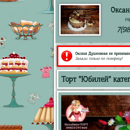
Оксан
го
7(9
Оксана Душенкова не принимает
Заказы только по телефону!
Торт "Юбилей" кате