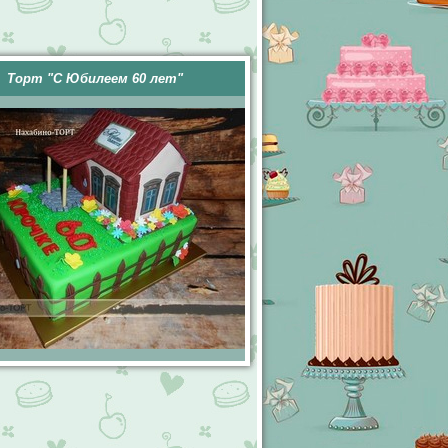
Торт "С Юбилеем 60 лет"