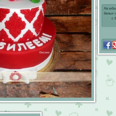
На юби
белых 
с 