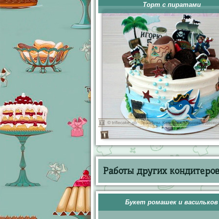
Торт с пиратами
Работы других кондитеров 
Букет ромашек и васильков