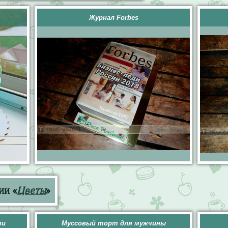
Журнал Forbes
ии «
Цветы
»
ми
Муссовый торт для мужчины