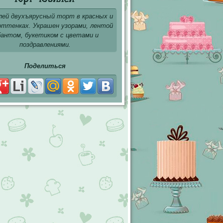
лей двухъярусный торт в красных и
оттенках. Украшен узорами, лентой
бантом, букетиком с цветами и
поздравлениями.
Поделиться