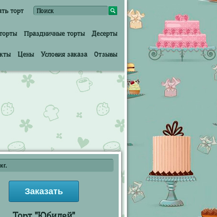
ать торт
торты
Праздничные торты
Десерты
кты
Цены
Условия заказа
Отзывы
кг.
Заказать
Торт "Юбилей"