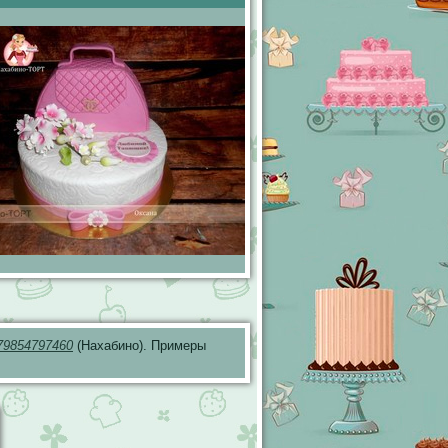
79854797460
(Нахабино). Примеры