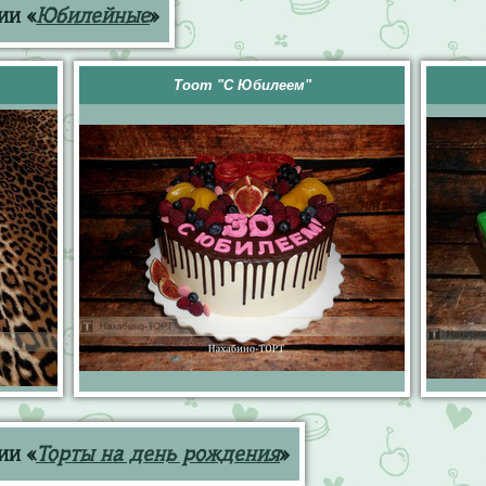
ии «
Юбилейные
»
Тоот "С Юбилеем"
ии «
Торты на день рождения
»