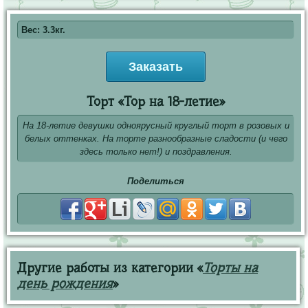
Вес: 3.3кг.
Заказать
Торт «Тор на 18-летие»
На 18-летие девушки одноярусный круглый торт в розовых и
белых оттенках. На торте разнообразные сладости (и чего
здесь только нет!) и поздравления.
Поделиться
Другие работы из категории «
Торты на
день рождения
»