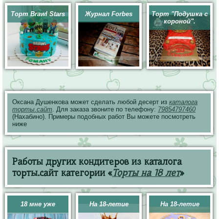
Торт Brawl Stars
Журнал Forbes
Торт "Подушка с
короной".
Оксана Душенкова может сделать любой десерт из
каталога
торты.сайт
. Для заказа звоните по телефону:
79854797460
(Нахабино). Примеры подобных работ Вы можете посмотреть
ниже
Работы других кондитеров из каталога
торты.сайт категории «
Торты на 18 лет
»
18 мне уже
На 18-летие
На 18-летие