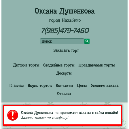
Оксана Душенкова
город Нахабино
7(985)479-7460
Заказать торт
Детские торты
Свадебные торты
Праздничные торты
Десерты
Главная
Вкусы тортов
Контакты
Цены
Условия заказа
Отзывы
Оксана Душенкова не принимает заказы с сайта онлайн!
Заказы только по телефону!