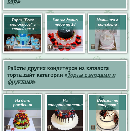
бар)
»
Торт "Босс
Как же давно
Малышка в
молокосос" с
тебе не 18
колыбели
капкейками
Работы других кондитеров из каталога
торты.сайт категории «
Торты с ягодами и
фруктами
»
На день
На
Ведьмы не
рождения
совершеннолетие
стареют!