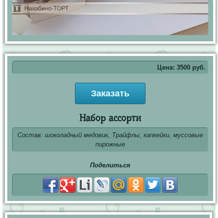
Цена:
3500
руб.
Заказать
Набор ассорти
Состав: шоколадный медовик, Трайфлы, капкейки, муссовые
пирожные
Поделиться