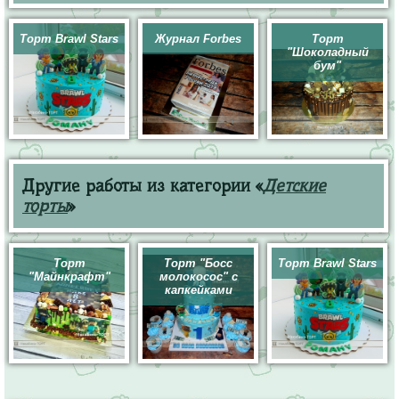
Торт Brawl Stars
Журнал Forbes
Торт
"Шоколадный
бум"
Другие работы из категории «
Детские
торты
»
Торт
Торт "Босс
Торт Brawl Stars
"Майнкрафт"
молокосос" с
капкейками