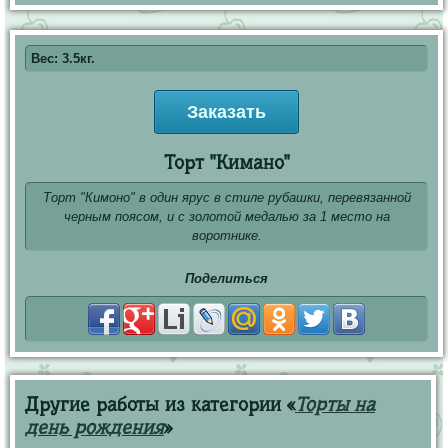
Вес: 3.5кг.
Заказать
Торт "Кимано"
Торт "Кимоно" в один ярус в стиле рубашки, перевязанной
черным поясом, и с золотой медалью за 1 место на
воротнике.
Поделиться
Другие работы из категории «
Торты на
день рождения
»