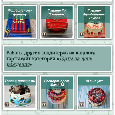
Футбольному
Фанату ФК
Фанату
фанату
"Спартак"
футбольных
клубов
Работы других кондитеров из каталога
торты.сайт категории «
Торты на день
рождения
»
Торт с пиратами
Паспорт врет.
18 мне уже
Маме 18