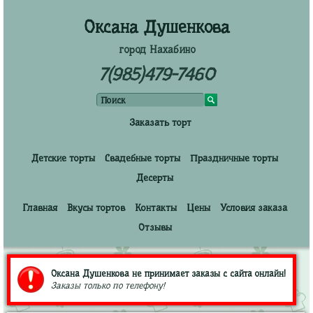
Оксана Душенкова
город Нахабино
7(985)479-7460
Заказать торт
Детские торты
Свадебные торты
Праздничные торты
Десерты
Главная
Вкусы тортов
Контакты
Цены
Условия заказа
Отзывы
Оксана Душенкова не принимает заказы с сайта онлайн!
Заказы только по телефону!