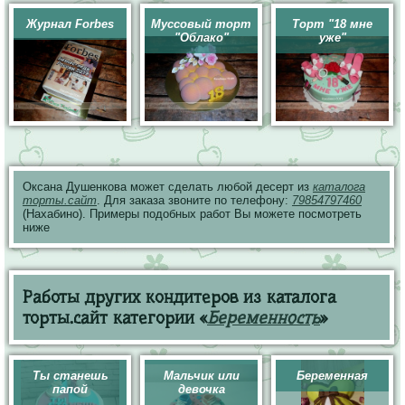
Журнал Forbes
Муссовый торт
Торт "18 мне
"Облако"
уже"
Оксана Душенкова может сделать любой десерт из
каталога
торты.сайт
. Для заказа звоните по телефону:
79854797460
(Нахабино). Примеры подобных работ Вы можете посмотреть
ниже
Работы других кондитеров из каталога
торты.сайт категории «
Беременность
»
Ты станешь
Мальчик или
Беременная
папой
девочка