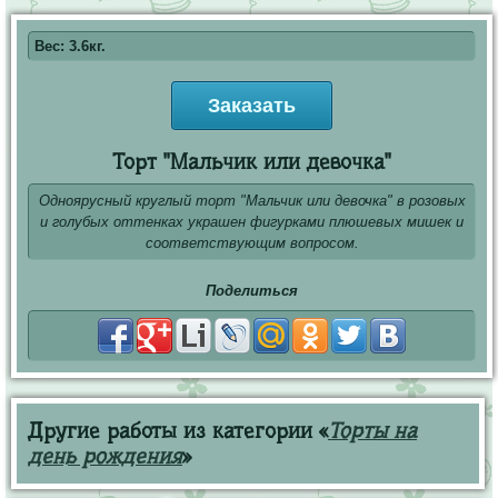
Вес: 3.6кг.
Заказать
Торт "Мальчик или девочка"
Одноярусный круглый торт "Мальчик или девочка" в розовых
и голубых оттенках украшен фигурками плюшевых мишек и
соответствующим вопросом.
Поделиться
Другие работы из категории «
Торты на
день рождения
»