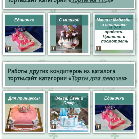
торты.сайт категории «
Торты на 1 год
»
Единичка
С мишкой
Маша и Медведь,
и солнышко
Не для
продажи.
Принять и
посмотреть
Работы других кондитеров из каталога
торты.сайт категории «
Торты для девочек
»
Для принцессы
Эльза, Свен и
Единичка
Олаф