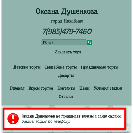
Оксана Душенкова
город Нахабино
7(985)479-7460
Заказать торт
Детские торты
Свадебные торты
Праздничные торты
Десерты
Главная
Вкусы тортов
Контакты
Цены
Условия заказа
Отзывы
Оксана Душенкова не принимает заказы с сайта онлайн!
Заказы только по телефону!