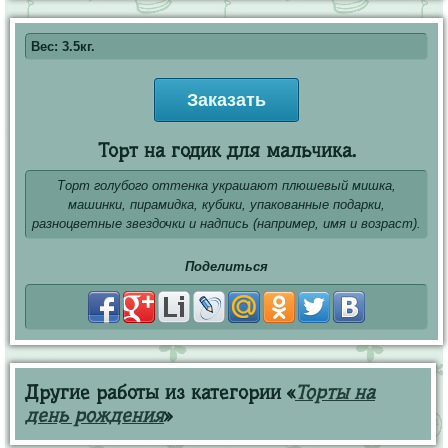
Вес: 3.5кг.
Заказать
Торт на годик для мальчика.
Торт голубого оттенка украшают плюшевый мишка,
машинки, пирамидка, кубики, упакованные подарки,
разноцветные звездочки и надпись (например, имя и возраст).
Поделиться
Другие работы из категории «
Торты на
день рождения
»