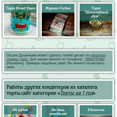
Торт Brawl Stars
Журнал Forbes
Торт
"Шоколадный
бум"
Оксана Душенкова может сделать любой десерт из
каталога
торты.сайт
. Для заказа звоните по телефону:
79854797460
(Нахабино). Примеры подобных работ Вы можете посмотреть
ниже
Работы других кондитеров из каталога
торты.сайт категории «
Торты на 1 год
»
На годик
На день
Единичка
рождения