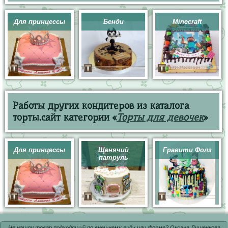
Для принцессы
Бенди
Minecraft
Работы других кондитеров из каталога
торты.сайт категории «
Торты для девочек
»
Для принцессы
Щенячий
Гравити Фолз
патруль
Не нашли товар подходящий по внешнему виду или форме? Оксана Душенкова