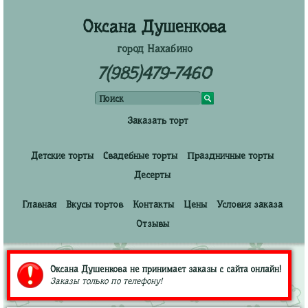
Оксана Душенкова
город Нахабино
7(985)479-7460
Заказать торт
Детские торты
Свадебные торты
Праздничные торты
Десерты
Главная
Вкусы тортов
Контакты
Цены
Условия заказа
Отзывы
Оксана Душенкова не принимает заказы с сайта онлайн!
Заказы только по телефону!