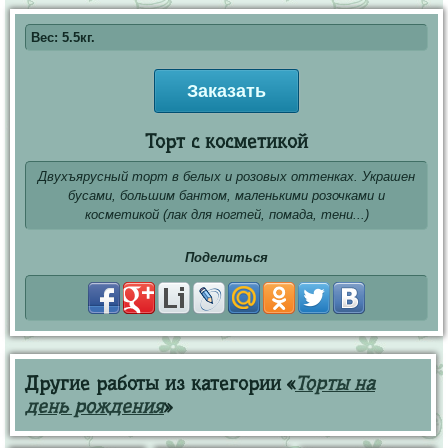
Вес: 5.5кг.
Заказать
Торт с косметикой
Двухъярусный торт в белых и розовых оттенках. Украшен
бусами, большим бантом, маленькими розочками и
косметикой (лак для ногтей, помада, тени...)
Поделиться
Другие работы из категории «
Торты на
день рождения
»