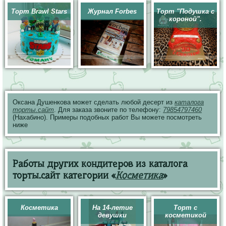
Торт Brawl Stars
Журнал Forbes
Торт "Подушка с
короной".
Оксана Душенкова может сделать любой десерт из
каталога
торты.сайт
. Для заказа звоните по телефону:
79854797460
(Нахабино). Примеры подобных работ Вы можете посмотреть
ниже
Работы других кондитеров из каталога
торты.сайт категории «
Косметика
»
Косметика
На 14-летие
Торт с
девушки
косметикой