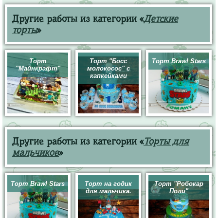
Другие работы из категории «
Детские
торты
»
Торт
Торт "Босс
Торт Brawl Stars
"Майнкрафт"
молокосос" с
капкейками
Другие работы из категории «
Торты для
мальчиков
»
Торт Brawl Stars
Торт на годик
Торт "Робокар
для мальчика.
Поли"