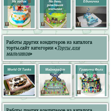
На годик
На день
Единичка
рождения
малыша
Работы других кондитеров из каталога
торты.сайт категории «
Торты для
мальчиков
»
World Of Tanks
Майнкрафт
Гравити Фолз
Работы других кондитеров из каталога