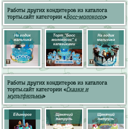
Работы других кондитеров из каталога
торты.сайт категории «
Босс-молокосос
»
На годик
Торт "Босс
На годик
мальчика
молокосос" с
мальчика
капкейками
Работы других кондитеров из каталога
торты.сайт категории «
Сказки и
мультфильмы
»
Единорог
Щенячий
Щенячий
патруль
патруль