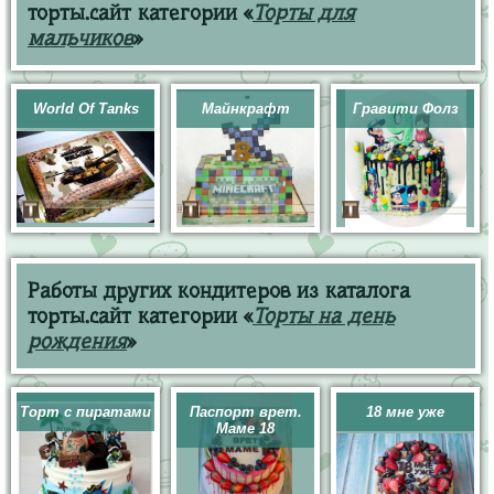
торты.сайт категории «
Торты для
мальчиков
»
World Of Tanks
Майнкрафт
Гравити Фолз
Работы других кондитеров из каталога
торты.сайт категории «
Торты на день
рождения
»
Торт с пиратами
Паспорт врет.
18 мне уже
Маме 18