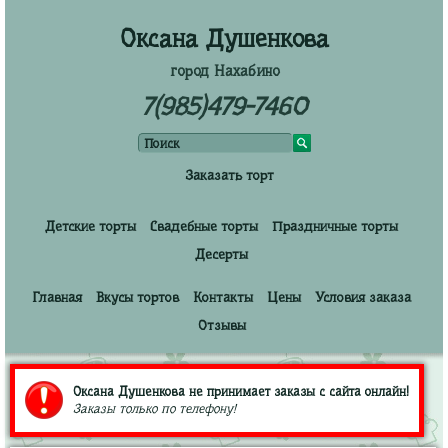
Оксана Душенкова
город Нахабино
7(985)479-7460
Заказать торт
Детские торты
Свадебные торты
Праздничные торты
Десерты
Главная
Вкусы тортов
Контакты
Цены
Условия заказа
Отзывы
Оксана Душенкова не принимает заказы с сайта онлайн!
Заказы только по телефону!