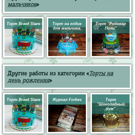
мальчиков
»
Торт Brawl Stars
Торт на годик
Торт "Робокар
для мальчика.
Поли"
Другие работы из категории «
Торты на
день рождения
»
Торт Brawl Stars
Журнал Forbes
Торт
"Шоколадный
бум"