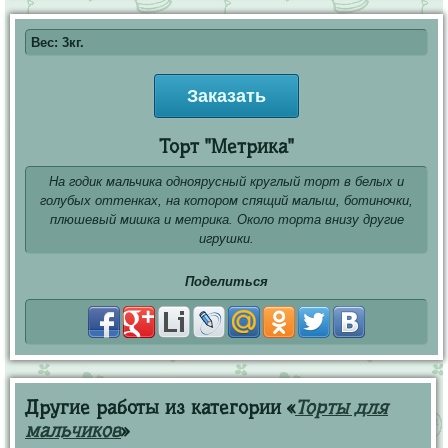
Вес: 3кг.
Заказать
Торт "Метрика"
На годик мальчика одноярусный круглый торт в белых и
голубых оттенках, на котором спящий малыш, ботиночки,
плюшевый мишка и метрика. Около торта внизу другие
игрушки.
Поделиться
Другие работы из категории «
Торты для
мальчиков
»