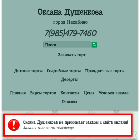
Оксана Душенкова
город Нахабино
7(985)479-7460
Заказать торт
Детские торты
Свадебные торты
Праздничные торты
Десерты
Главная
Вкусы тортов
Контакты
Цены
Условия заказа
Отзывы
Оксана Душенкова не принимает заказы с сайта онлайн!
Заказы только по телефону!