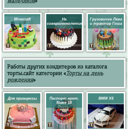
мальчиков
»
Minecraft
На
Грузовичок Лева
совершеннолетие
и трактор Гоша
Работы других кондитеров из каталога
торты.сайт категории «
Торты на день
рождения
»
Для принцессы
Паспорт врет.
BMW X6
Маме 18