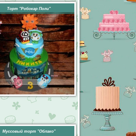
Торт "Робокар Поли"
Муссовый торт "Облако"