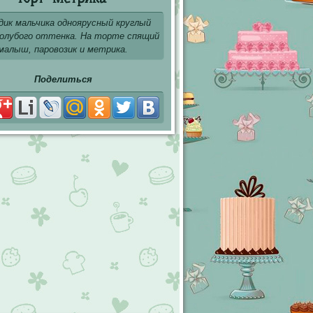
дик мальчика одноярусный круглый
олубого оттенка. На торте спящий
малыш, паровозик и метрика.
Поделиться