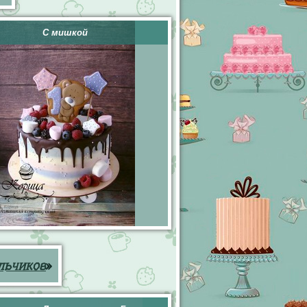
С мишкой
льчиков
»