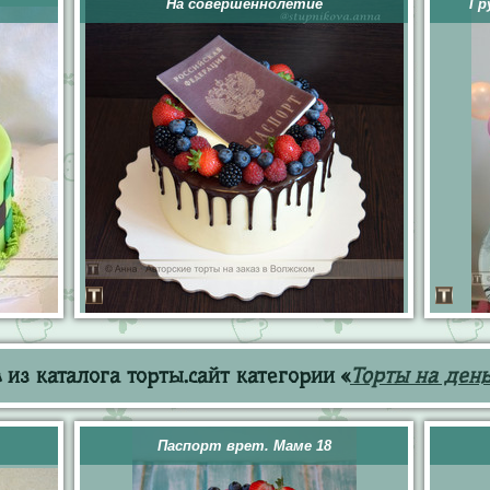
На совершеннолетие
Гр
из каталога торты.сайт категории «
Торты на ден
Паспорт врет. Маме 18