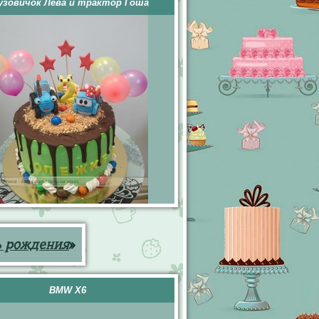
узовичок Лева и трактор Гоша
ь рождения
»
BMW X6