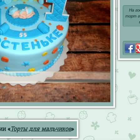
На го
торт г
ии «
Торты для мальчиков
»