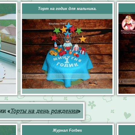
Торт на годик для мальчика.
ии «
Торты на день рождения
»
Журнал Forbes