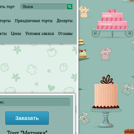
ать торт
торты
Праздничные торты
Десерты
кты
Цены
Условия заказа
Отзывы
кг.
Заказать
Торт "Метрика"