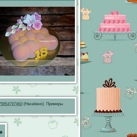
79854797460
(Нахабино). Примеры
»