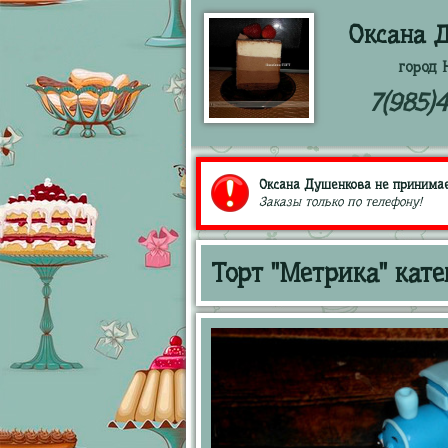
Оксана 
город 
7(985)
Оксана Душенкова не принимает
Заказы только по телефону!
Торт "Метрика" кате