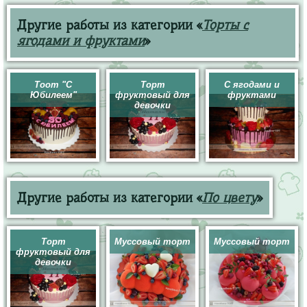
Другие работы из категории «
Торты с
ягодами и фруктами
»
Тоот "С
Торт
С ягодами и
Юбилеем"
фруктовый для
фруктами
девочки
Другие работы из категории «
По цвету
»
Торт
Муссовый торт
Муссовый торт
фруктовый для
девочки