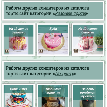
Работы других кондитеров из каталога
торты.сайт категории «
Розовые торты
»
На 12-летие
Буба
На 12-летие
девушки
девочки
Работы других кондитеров из каталога
торты.сайт категории «
По цвету
»
Brawl Stars
Любимой
На день
мамочке
рождения
мужчины